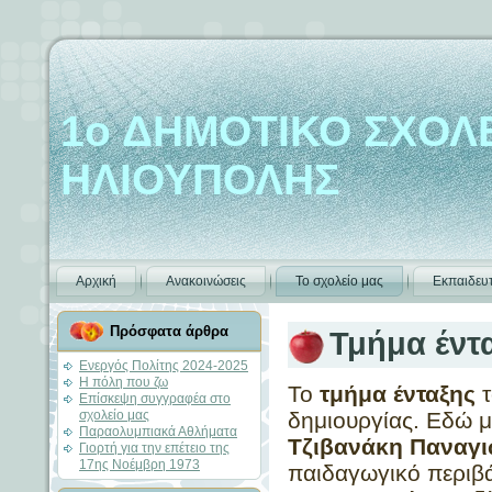
1ο ΔΗΜΟΤΙΚΟ ΣΧΟΛ
ΗΛΙΟΥΠΟΛΗΣ
Αρχική
Ανακοινώσεις
Το σχολείο μας
Εκπαιδευτ
Πρόσφατα άρθρα
Τμήμα έντ
Ενεργός Πολίτης 2024-2025
Η πόλη που ζω
Το
τμήμα ένταξης
τ
Επίσκεψη συγγραφέα στο
σχολείο μας
δημιουργίας. Εδώ μ
Παραολυμπιακά Αθλήματα
Τζιβανάκη Παναγ
Γιορτή για την επέτειο της
17ης Νοέμβρη 1973
παιδαγωγικό περιβ