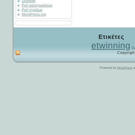
Σύνδεση
Ροή καταχωρίσεων
Ροή σχολίων
WordPress.org
Ετικέτες
etwinning
α
Copyrigh
Powered by
WordPress
a