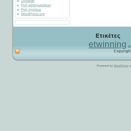
Σύνδεση
Ροή καταχωρίσεων
Ροή σχολίων
WordPress.org
Ετικέτες
etwinning
α
Copyrigh
Powered by
WordPress
a