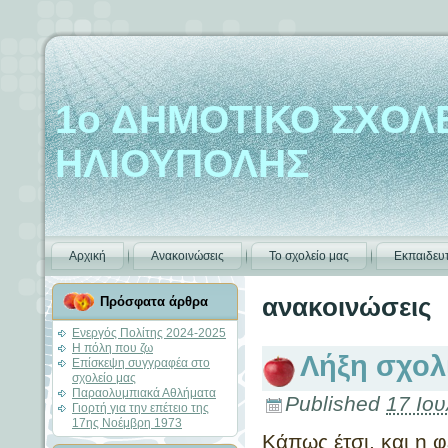
1ο ΔΗΜΟΤΙΚΟ ΣΧΟΛ
ΗΛΙΟΥΠΟΛΗΣ
Αρχική
Ανακοινώσεις
Το σχολείο μας
Εκπαιδευτ
ανακοινώσεις
Πρόσφατα άρθρα
Ενεργός Πολίτης 2024-2025
Η πόλη που ζω
Λήξη σχολ
Επίσκεψη συγγραφέα στο
σχολείο μας
Παραολυμπιακά Αθλήματα
Published
17 Ιου
Γιορτή για την επέτειο της
17ης Νοέμβρη 1973
Κάπως έτσι, και η 