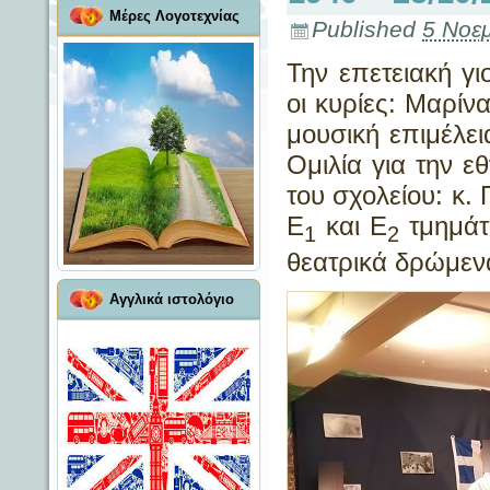
Μέρες Λογοτεχνίας
Published
5 Νοε
Την επετειακή γ
οι κυρίες: Μαρί
μουσική επιμέλε
Ομιλία για την ε
του σχολείου: κ.
Ε
και Ε
τμημάτ
1
2
θεατρικά δρώμεν
Αγγλικά ιστολόγιο