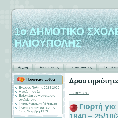
1ο ΔΗΜΟΤΙΚΟ ΣΧΟΛ
ΗΛΙΟΥΠΟΛΗΣ
Αρχική
Ανακοινώσεις
Το σχολείο μας
Εκπαιδευτ
Δραστηριότητ
Πρόσφατα άρθρα
Ενεργός Πολίτης 2024-2025
Η πόλη που ζω
←
Older posts
Επίσκεψη συγγραφέα στο
σχολείο μας
Παραολυμπιακά Αθλήματα
Γιορτή για
Γιορτή για την επέτειο της
17ης Νοέμβρη 1973
1940 – 25/10/