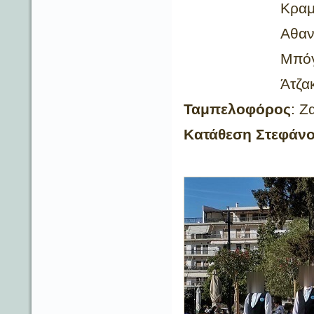
Κραμπή Ι
Αθανασοπού
Μπόγδανος
Άτζακας Γ
Ταμπελοφόρος
: Ζ
Κατάθεση Στεφάν
Γιάκου 