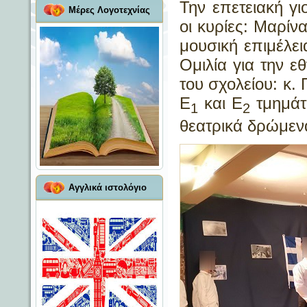
Την επετειακή γ
Μέρες Λογοτεχνίας
οι κυρίες: Μαρί
μουσική επιμέλε
Ομιλία για την ε
του σχολείου: κ.
Ε
και Ε
τμημάτ
1
2
θεατρικά δρώμεν
Αγγλικά ιστολόγιο