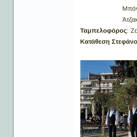
Μπόγδανος
Άτζακας Γ
Ταμπελοφόρος
: Ζ
Κατάθεση Στεφάν
Γιάκου 