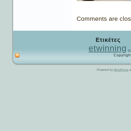
Comments are clos
Ετικέτες
etwinning
α
Copyrigh
Powered by
WordPress
a