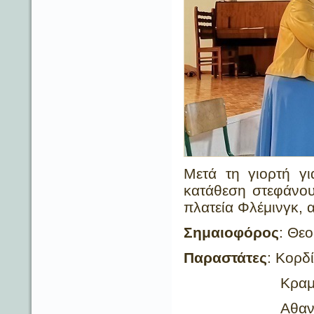
Μετά τη γιορτή γι
κατάθεση στεφάνου
πλατεία Φλέμινγκ, 
Σημαιοφόρος
: Θε
Παραστάτες
: Κορδ
Κραμπή Ι
Αθανασοπού