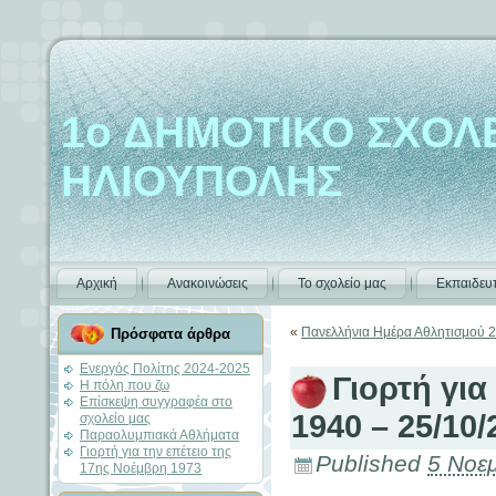
1ο ΔΗΜΟΤΙΚΟ ΣΧΟΛ
ΗΛΙΟΥΠΟΛΗΣ
Αρχική
Ανακοινώσεις
Το σχολείο μας
Εκπαιδευτ
«
Πανελλήνια Ημέρα Αθλητισμού 
Πρόσφατα άρθρα
Ενεργός Πολίτης 2024-2025
Γιορτή για
Η πόλη που ζω
Επίσκεψη συγγραφέα στο
1940 – 25/10/
σχολείο μας
Παραολυμπιακά Αθλήματα
Γιορτή για την επέτειο της
Published
5 Νοε
17ης Νοέμβρη 1973